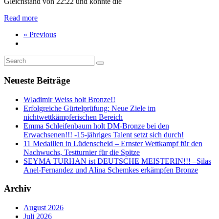
Gleichstand von 22:22 und konnte die
Read more
« Previous
Neueste Beiträge
Wladimir Weiss holt Bronze!!
Erfolgreiche Gürtelprüfung: Neue Ziele im
nichtwettkämpferischen Bereich
Emma Schleifenbaum holt DM-Bronze bei den
Erwachsenen!!! -15-jähriges Talent setzt sich durch!
11 Medaillen in Lüdenscheid – Ernster Wettkampf für den
Nachwuchs, Testturnier für die Spitze
SEYMA TURHAN ist DEUTSCHE MEISTERIN!!! –Silas
Anel-Fernandez und Alina Schemkes erkämpfen Bronze
Archiv
August 2026
Juli 2026