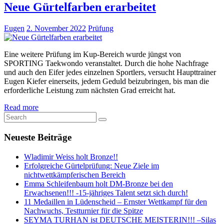
Neue Gürtelfarben erarbeitet
Eugen
2. November 2022
Prüfung
Eine weitere Prüfung im Kup-Bereich wurde jüngst von
SPORTING Taekwondo veranstaltet. Durch die hohe Nachfrage
und auch den Eifer jedes einzelnen Sportlers, versucht Haupttrainer
Eugen Kiefer einerseits, jedem Geduld beizubringen, bis man die
erforderliche Leistung zum nächsten Grad erreicht hat.
Read more
Neueste Beiträge
Wladimir Weiss holt Bronze!!
Erfolgreiche Gürtelprüfung: Neue Ziele im
nichtwettkämpferischen Bereich
Emma Schleifenbaum holt DM-Bronze bei den
Erwachsenen!!! -15-jähriges Talent setzt sich durch!
11 Medaillen in Lüdenscheid – Ernster Wettkampf für den
Nachwuchs, Testturnier für die Spitze
SEYMA TURHAN ist DEUTSCHE MEISTERIN!!! –Silas