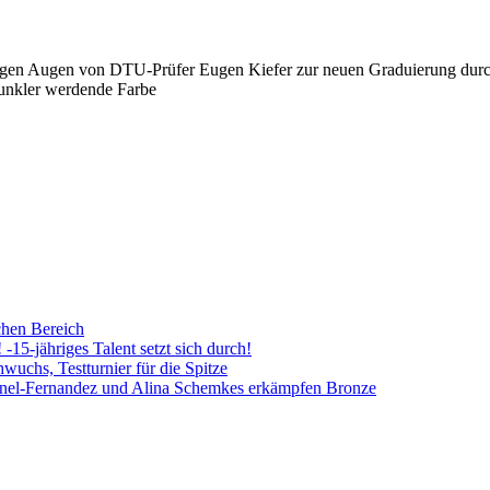
ngen Augen von DTU-Prüfer Eugen Kiefer zur neuen Graduierung durch. F
dunkler werdende Farbe
chen Bereich
5-jähriges Talent setzt sich durch!
uchs, Testturnier für die Spitze
Fernandez und Alina Schemkes erkämpfen Bronze