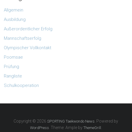
Allgemein
Ausbildung
Außerordentlicher Erfolg
Mannschaftserfolg
Olympischer Vollkontakt
Poomsae
Prüfung
Rangliste
Schulkooperation
Copyright © 2026
. Powered by
SPORTING Taekwondo News
. Theme: Ample by
.
WordPress
ThemeGrill