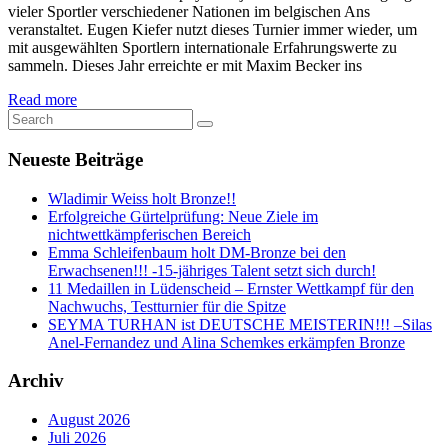
vieler Sportler verschiedener Nationen im belgischen Ans
veranstaltet. Eugen Kiefer nutzt dieses Turnier immer wieder, um
mit ausgewählten Sportlern internationale Erfahrungswerte zu
sammeln. Dieses Jahr erreichte er mit Maxim Becker ins
Read more
Neueste Beiträge
Wladimir Weiss holt Bronze!!
Erfolgreiche Gürtelprüfung: Neue Ziele im
nichtwettkämpferischen Bereich
Emma Schleifenbaum holt DM-Bronze bei den
Erwachsenen!!! -15-jähriges Talent setzt sich durch!
11 Medaillen in Lüdenscheid – Ernster Wettkampf für den
Nachwuchs, Testturnier für die Spitze
SEYMA TURHAN ist DEUTSCHE MEISTERIN!!! –Silas
Anel-Fernandez und Alina Schemkes erkämpfen Bronze
Archiv
August 2026
Juli 2026