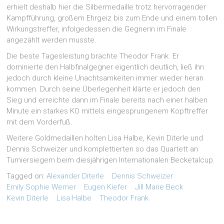
erhielt deshalb hier die Silbermedaille trotz hervorragender
Kampfführung, großem Ehrgeiz bis zum Ende und einem tollen
Wirkungstreffer, infolgedessen die Gegnerin im Finale
angezählt werden musste.
Die beste Tagesleistung brachte Theodor Frank. Er
dominierte den Halbfinalgegner eigentlich deutlich, ließ ihn
jedoch durch kleine Unachtsamkeiten immer wieder heran
kommen. Durch seine Überlegenheit klärte er jedoch den
Sieg und erreichte dann im Finale bereits nach einer halben
Minute ein starkes KO mittels eingesprungenem Kopftreffer
mit dem Vorderfuß.
Weitere Goldmedaillen holten Lisa Halbe, Kevin Diterle und
Dennis Schweizer und komplettierten so das Quartett an
Turniersiegern beim diesjährigen Internationalen Becketalcup.
Tagged on:
Alexander Diterle
Dennis Schweizer
Emily Sophie Werner
Eugen Kiefer
Jill Marie Beck
Kevin Diterle
Lisa Halbe
Theodor Frank