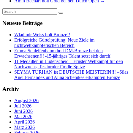
Amin Bechari holt Gold bei den Dutch Open
→
Neueste Beiträge
Wladimir Weiss holt Bronze!!
Erfolgreiche Gürtelprüfung: Neue Ziele im
nichtwettkämpferischen Bereich
Emma Schleifenbaum holt DM-Bronze bei den
Erwachsenen!!! -15-jähriges Talent setzt sich durch!
11 Medaillen in Lüdenscheid – Ernster Wettkampf für den
Nachwuchs, Testturnier für die Spitze
SEYMA TURHAN ist DEUTSCHE MEISTERIN!!! –Silas
Anel-Fernandez und Alina Schemkes erkämpfen Bronze
Archiv
August 2026
Juli 2026
Juni 2026
Mai 2026
April 2026
März 2026
Februar 2026