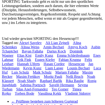
SPORTING Taekwondo geht es nicht nur um den sportlichen
Leistungsgedanken, sondern auch darum, die hier erlernten Werte
(Disziplin, Herausforderungen, Selbstbewusstsein,
Durchsetzungsvermögen, Regelkonformität, Respekt und Achtung
vor jedem Menschen, selbst wenn er mir als Gegner gegenübersteht,
usw.) ins Leben zu integrieren.
Und wieder gewinnt SPORTING den Hessencup!!!
Tagged on:
Alexej Savelev
Ali Lian Zejneli
Alina
Schemkes
Alissa Weiss
Amin Bechari
Atreyu Koch
Aubin
Tchaptchet
Bayan Fallaha
Darius Koch
Dominik
Wagner
Elias Kist
Emily Kunz
Emma Schleifenbaum
Enes
Lahmar
Erik Fink
Eugen Kiefer
Fabian Kruppa
Felix
Lenhart
Hannah Ulferts
Hasan Cordee
Hessencup
Jan
Wiedemann
Kevin Kunz
Liam Lange
Lounis Bechari
Luca
Huf
Luis Schulz
Maik Schulz
Mariam Fallaha
Maxim
Becker
Maxim Fertikov
Moritz Pauli
Nelli Bruch
Noah
Klassert
Noah Shady
Raphael Barlik
Rika Baulig
Ronja
Jungbluth
Sabrina Poetzsch
Savelij Hermann
Seyma
Turhan
Silas Anel-Fernandez
Teo Gomer
Timea
Rojko
Torben Bode
Vassilissa Kekk
Vladimir Sidorov
←
Prüflinge bestehen zum höheren Gurtgrad