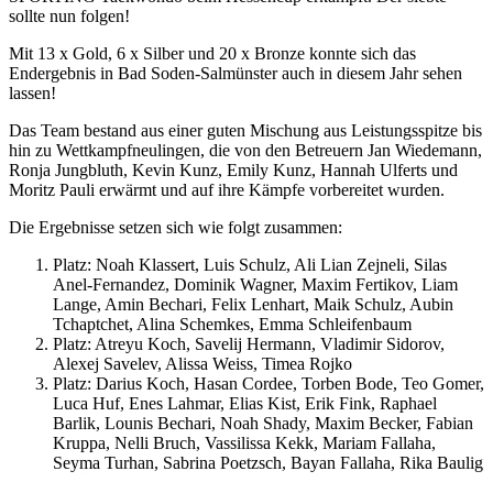
sollte nun folgen!
Mit 13 x Gold, 6 x Silber und 20 x Bronze konnte sich das
Endergebnis in Bad Soden-Salmünster auch in diesem Jahr sehen
lassen!
Das Team bestand aus einer guten Mischung aus Leistungsspitze bis
hin zu Wettkampfneulingen, die von den Betreuern Jan Wiedemann,
Ronja Jungbluth, Kevin Kunz, Emily Kunz, Hannah Ulferts und
Moritz Pauli erwärmt und auf ihre Kämpfe vorbereitet wurden.
Die Ergebnisse setzen sich wie folgt zusammen:
Platz: Noah Klassert, Luis Schulz, Ali Lian Zejneli, Silas
Anel-Fernandez, Dominik Wagner, Maxim Fertikov, Liam
Lange, Amin Bechari, Felix Lenhart, Maik Schulz, Aubin
Tchaptchet, Alina Schemkes, Emma Schleifenbaum
Platz: Atreyu Koch, Savelij Hermann, Vladimir Sidorov,
Alexej Savelev, Alissa Weiss, Timea Rojko
Platz: Darius Koch, Hasan Cordee, Torben Bode, Teo Gomer,
Luca Huf, Enes Lahmar, Elias Kist, Erik Fink, Raphael
Barlik, Lounis Bechari, Noah Shady, Maxim Becker, Fabian
Kruppa, Nelli Bruch, Vassilissa Kekk, Mariam Fallaha,
Seyma Turhan, Sabrina Poetzsch, Bayan Fallaha, Rika Baulig