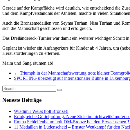
Gerade auf der Kampffläche wird deutlich, wie entscheidend die Zu
und dem Kampfverständnis der Athleten, machte in vielen Situationen
Auch die Bronzemedaillen von Seyma Turhan, Nisa Turhan und Roman
sich die Mannschaft geschlossen und erfolgreich.
Das Dreiländereck-Turnier war damit ein weiterer wichtiger Schritt i
Geplant ist wieder ein Anfängerkurs für Kinder ab 4 Jahren, um (n
Herausforderungen zu erlernen.
Maira und Sang räumen ab!
←
Triumph in der Mannschaftswertung trotz kleiner Teamgröß
SPORTING überzeugt auf internationaler Bühne in Luxemburg 
Neueste Beiträge
Wladimir Weiss holt Bronze!!
Erfolgreiche Gürtelprüfung: Neue Ziele im nichtwettkämpferis
Emma Schleifenbaum holt DM-Bronze bei den Erwachsenen!!! -1
11 Medaillen in Lüdenscheid – Ernster Wettkampf für den Nachw