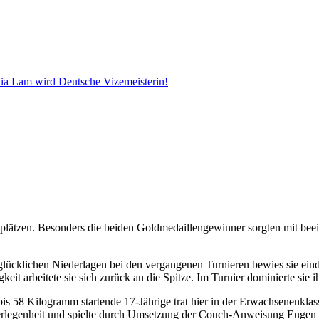
ia Lam wird Deutsche Vizemeisterin!
plätzen. Besonders die beiden Goldmedaillengewinner sorgten mit beei
glücklichen Niederlagen bei den vergangenen Turnieren bewies sie ein
eit arbeitete sie sich zurück an die Spitze. Im Turnier dominierte si
s 58 Kilogramm startende 17-Jährige trat hier in der Erwachsenenklas
Überlegenheit und spielte durch Umsetzung der Couch-Anweisung Eugen