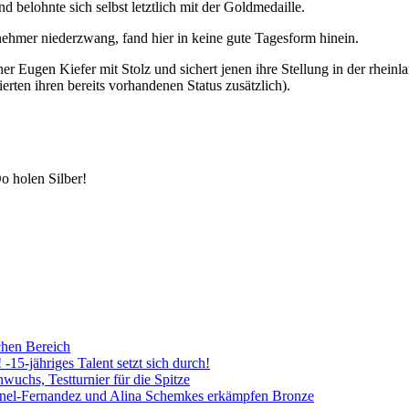
 belohnte sich selbst letztlich mit der Goldmedaille.
nehmer niederzwang, fand hier in keine gute Tagesform hinein.
iner Eugen Kiefer mit Stolz und sichert jenen ihre Stellung in der rhei
n etablierten ihren bereits vorhandenen Status zusätzlich).
o holen Silber!
chen Bereich
5-jähriges Talent setzt sich durch!
uchs, Testturnier für die Spitze
Fernandez und Alina Schemkes erkämpfen Bronze