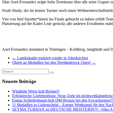
Silas Anel-Fernandez zeigte hohe Dominanz über alle seine Gegner und
Noah Shady, der im letzten Turnier noch einen Weltmeisterschaftsteil
Vier von fünf Sportler*innen ins Finale gebracht zu haben erfüllt Tra
Platzierung auf die Kader-Liste gerückt; alle anderen Erwähnte
Anel-Fernandez dominiert in Thüringen – Kohlberg, Jungbluth und D
←
Landeskader trainiert wieder in Altenkirchen
Oktett an Medaillen bei den Dreiländereck Open!
→
Neueste Beiträge
Wladimir Weiss holt Bronze!!
Erfolgreiche Gürtelprüfung: Neue Ziele im nichtwettkämpferis
Emma Schleifenbaum holt DM-Bronze bei den Erwachsenen!!! -1
11 Medaillen in Lüdenscheid – Ernster Wettkampf für den Nachw
SEYMA TURHAN ist DEUTSCHE MEISTERIN!!! –Silas Anel-